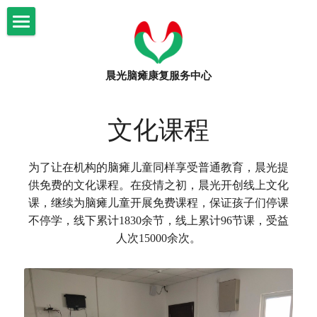
×
博客分类
首页
所有博客分类
晨光脑瘫康复服务中心
关于我们
审计材料
晨光康复
机构简介
文化课程
年度工作总结
信息公示
脑瘫知识
文化课程
为了让在机构的脑瘫儿童同样享受普通教育，晨光提
机构大事记
康复课程
爱心捐助
脑瘫知识
供免费的文化课程。在疫情之初，晨光开创线上文化
课，继续为脑瘫儿童开展免费课程，保证孩子们停课
审计材料
志愿者招募
活动
捐赠公示
不停学，线下累计1830余节，线上累计96节课，受益
人次15000余次。
园区环境
活动