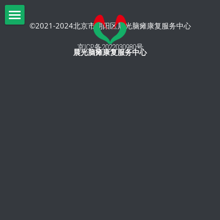
×
博客分类
©2021-2024北京市朝阳区晨光脑瘫康复服务中心
首页
京ICP备2022030980号
所有博客分类
晨光脑瘫康复服务中心
关于我们
审计材料
晨光康复
机构简介
年度工作总结
信息公示
脑瘫知识
文化课程
机构大事记
康复课程
爱心捐助
脑瘫知识
审计材料
志愿者招募
活动
捐赠公示
园区环境
活动