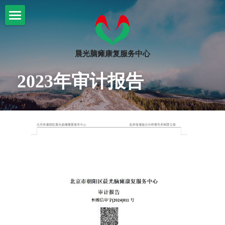
首页
晨光脑瘫康复服务中心
关于我们
2023年审计报告
晨光康复
机构简介
信息公示
脑瘫知识
文化课程
机构大事记
康复课程
爱心捐助
脑瘫知识
审计材料
志愿者招募
活动
捐赠公示
园区环境
活动