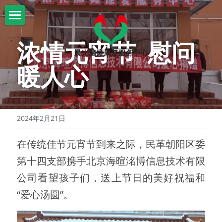
首页
浓情元宵节  慰问
晨光脑瘫康复服务中心
关于我们
暖人心
晨光康复
机构简介
信息公示
脑瘫知识
文化课程
2024年2月21日
机构大事记
康复课程
爱心捐助
脑瘫知识
在传统佳节元宵节到来之际，民革朝阳区委
审计材料
志愿者招募
活动
捐赠公示
第十四支部携手北京海暄洺博信息技术有限
园区环境
活动
公司看望孩子们，送上节日的美好祝福和
“爱心汤圆”。