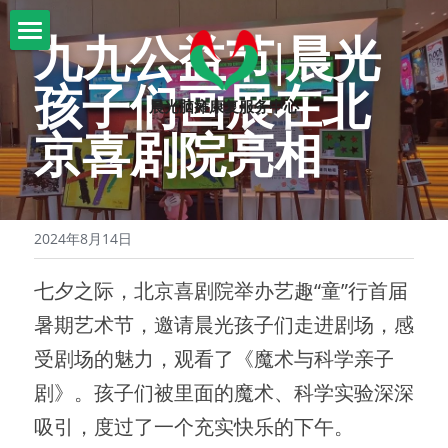
九九公益节|晨光
首页
孩子们画展在北
晨光脑瘫康复服务中心
关于我们
京喜剧院亮相
晨光康复
机构简介
信息公示
脑瘫知识
文化课程
2024年8月14日
机构大事记
康复课程
爱心捐助
脑瘫知识
七夕之际，北京喜剧院举办艺趣“童”行首届
审计材料
志愿者招募
活动
捐赠公示
暑期艺术节，邀请晨光孩子们走进剧场，感
园区环境
活动
受剧场的魅力，观看了《魔术与科学亲子
剧》。孩子们被里面的魔术、科学实验深深
吸引，度过了一个充实快乐的下午。