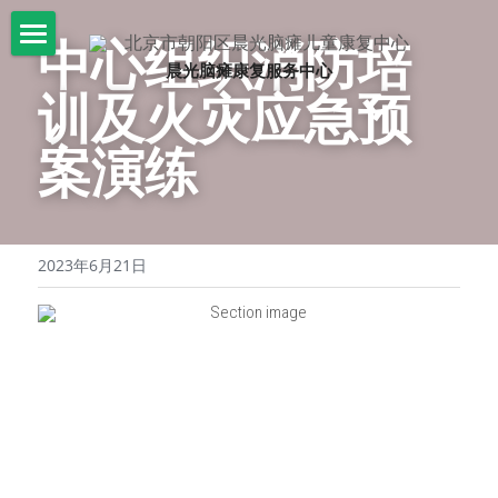
中心组织消防培
晨光脑瘫康复服务中心
首页
训及火灾应急预
关于我们
案演练
晨光康复
机构简介
信息公示
脑瘫知识
文化课程
2023年6月21日
机构大事记
康复课程
爱心捐助
脑瘫知识
审计材料
志愿者招募
活动
捐赠公示
园区环境
活动